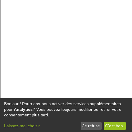
Bonjour ! Pourrions-nous activer des services supplémentaires
pour
Analytics
? Vous pouvez toujours modifier ou retirer votre
consentement plus tard.
Laissez-moi choisir
Je refuse
C'est bon.
Cookies